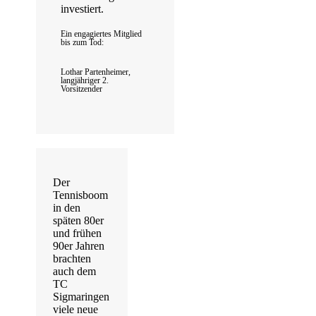
investiert.
Ein engagiertes Mitglied
bis zum Tod:
Lothar Partenheimer,
langjähriger 2.
Vorsitzender
Der
Tennisboom
in den
späten 80er
und frühen
90er Jahren
brachten
auch dem
TC
Sigmaringen
viele neue