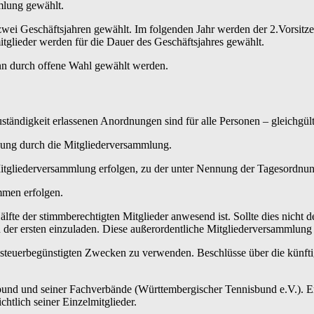
mlung gewählt.
wei Geschäftsjahren gewählt. Im folgenden Jahr werden der 2.Vorsitze
tglieder werden für die Dauer des Geschäftsjahres gewählt.
ann durch offene Wahl gewählt werden.
ndigkeit erlassenen Anordnungen sind für alle Personen – gleichgülti
ung durch die Mitgliederversammlung.
gliederversammlung erfolgen, zu der unter Nennung der Tagesordnung s
mmen erfolgen.
te der stimmberechtigten Mitglieder anwesend ist. Sollte dies nicht der 
er ersten einzuladen. Diese außerordentliche Mitgliederversammlung i
 steuerbegünstigten Zwecken zu verwenden. Beschlüsse über die künft
bund und seiner Fachverbände (Württembergischer Tennisbund e.V.). E
tlich seiner Einzelmitglieder.