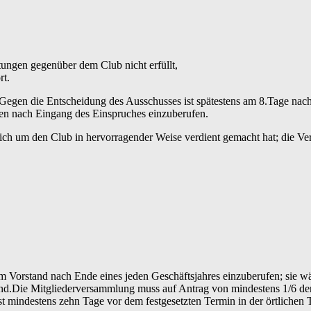
htungen gegenüber dem Club nicht erfüllt,
rt.
 Gegen die Entscheidung des Ausschusses ist spätestens am 8.Tage nach
hen nach Eingang des Einspruches einzuberufen.
ch um den Club in hervorragender Weise verdient gemacht hat; die Ver
Vorstand nach Ende eines jeden Geschäftsjahres einzuberufen; sie wäh
ind.Die Mitgliederversammlung muss auf Antrag von mindestens 1/6 der
t mindestens zehn Tage vor dem festgesetzten Termin in der örtlichen 