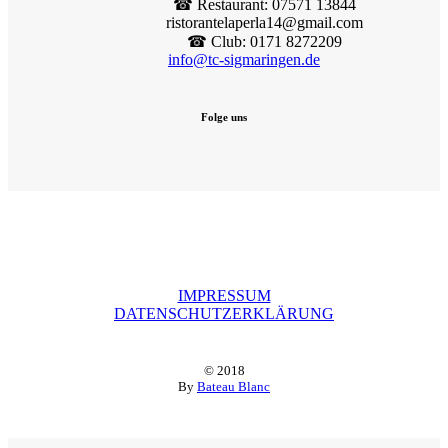
☎︎ Restaurant: 07571 13844
ristorantelaperla14@gmail.com
☎︎ Club: 0171 8272209
info@tc-sigmaringen.de
Folge uns
IMPRESSUM
DATENSCHUTZERKLÄRUNG
© 2018
By
Bateau Blanc