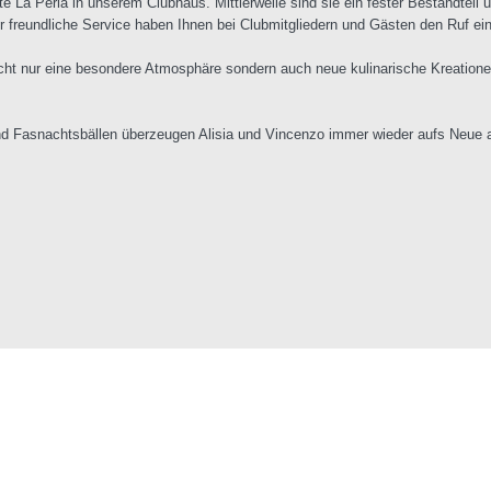
e La Perla in unserem Clubhaus. Mittlerweile sind sie ein fester Bestandteil
r freundliche Service haben Ihnen bei Clubmitgliedern und Gästen den Ruf ein
t nicht nur eine besondere Atmosphäre sondern auch neue kulinarische Kreatio
Fasnachtsbällen überzeugen Alisia und Vincenzo immer wieder aufs Neue als