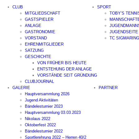
Zum
CLUB
SPORT
Inhalt
MITGLIEDSCHAFT
TOBY’S TENN
springen
GASTSPIELER
MANNSCHAFT
ANLAGE
JUGENDMANN
GASTRONOMIE
JUGENDSEITE
VORSTAND
TC SIGMARIN
EHRENMITGLIEDER
SATZUNG
GESCHICHTE
VON FRÜHER BIS HEUTE
ENTSTEHUNG DER ANLAGE
VORSTÄNDE SEIT GRÜNDUNG
CLUBJOURNAL
GALERIE
PARTNER
Hauptversammlung 2026
Jugend Aktivitäten
Bändelesturnier 2023
Hauptversammlung 03.03.2023
Nikolaus 2022
Oktoberfest 2022
Bändelesturnier 2022
Sportlerehrung 2022 – Herren 40/2