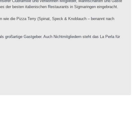
 unserer Clubfamilie und verwöhnen Mitglieder, Mannschaften und Gäste
es der besten italienischen Restaurants in Sigmaringen eingebracht.
nen wie die Pizza Terry (Spinat, Speck & Knoblauch – benannt nach
 großartige Gastgeber. Auch Nichtmitgliedern steht das La Perla für