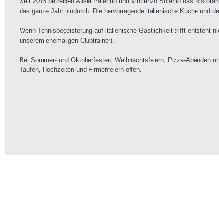
Seit 2016 betreiben Alisia Palermo und Vincenzo Solamo das Ristorant
das ganze Jahr hindurch. Die hervorragende italienische Küche und de
Wenn Tennisbegeisterung auf italienische Gastlichkeit trifft entsteh
unserem ehemaligen Clubtrainer).
Bei Sommer- und Oktoberfesten, Weihnachtsfeiern, Pizza-Abenden und 
Taufen, Hochzeiten und Firmenfeiern offen.