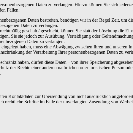
 personenbezogenen Daten zu verlangen. Hierzu können Sie sich jederz
den Fällen:
onenbezogenen Daten bestreiten, benötigen wir in der Regel Zeit, um di
nbezogenen Daten zu verlangen.
echtmäßig geschah / geschieht, können Sie statt der Löschung die Ein
gen, Sie sie jedoch zur Ausübung, Verteidigung oder Geltendmachung 
onenbezogenen Daten zu verlangen.
ingelegt haben, muss eine Abwägung zwischen Ihren und unseren Int
Einschränkung der Verarbeitung Ihrer personenbezogenen Daten zu verl
schränkt haben, dürfen diese Daten – von ihrer Speicherung abgesehen
z der Rechte einer anderen natürlichen oder juristischen Person oder 
.
ten Kontaktdaten zur Übersendung von nicht ausdrücklich angefordert
lich rechtliche Schritte im Falle der unverlangten Zusendung von Werb