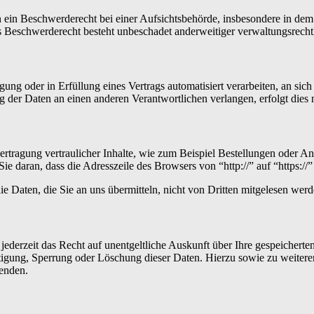
in Beschwerderecht bei einer Aufsichtsbehörde, insbesondere in dem M
 Beschwerderecht besteht unbeschadet anderweitiger verwaltungsrechtli
gung oder in Erfüllung eines Vertrags automatisiert verarbeiten, an sic
 der Daten an einen anderen Verantwortlichen verlangen, erfolgt dies n
rtragung vertraulicher Inhalte, wie zum Beispiel Bestellungen oder Anf
e daran, dass die Adresszeile des Browsers von “http://” auf “https:/
e Daten, die Sie an uns übermitteln, nicht von Dritten mitgelesen werd
ederzeit das Recht auf unentgeltliche Auskunft über Ihre gespeicher
htigung, Sperrung oder Löschung dieser Daten. Hierzu sowie zu weit
enden.