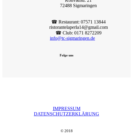
Konviktstr. 21
72488 Sigmaringen
☎︎ Restaurant: 07571 13844
ristorantelaperla14@gmail.com
☎︎ Club: 0171 8272209
info@tc-sigmaringen.de
Folge uns
IMPRESSUM
DATENSCHUTZERKLÄRUNG
© 2018