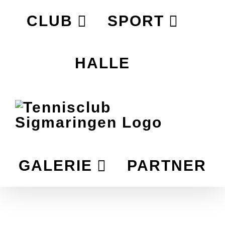
Zum
CLUB
SPORT
Inhalt
springen
HALLE
GALERIE
PARTNER