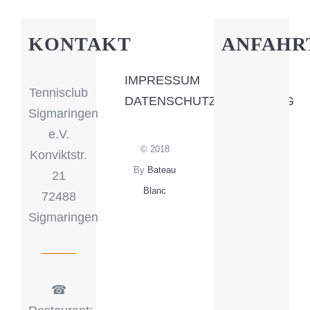
KONTAKT
ANFAHR
IMPRESSUM
Tennisclub
DATENSCHUTZERKLÄRUNG
Sigmaringen
e.V.
© 2018
Konviktstr.
By
Bateau
21
Blanc
72488
Sigmaringen
☎︎