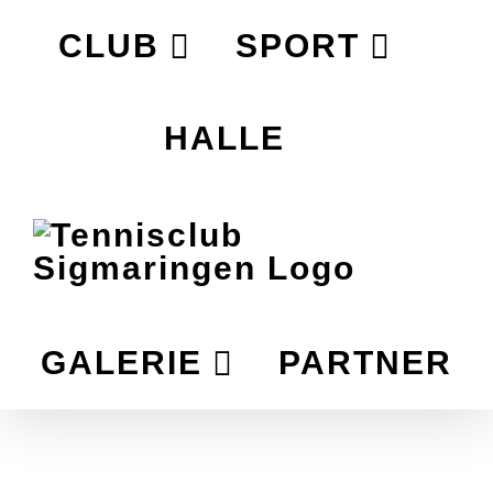
Zum
CLUB
SPORT
Inhalt
springen
HALLE
GALERIE
PARTNER