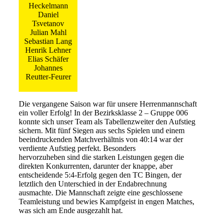
Heckelmann
Daniel
Tsvetanov
Julian Mahl
Sebastian Lang
Henrik Lehner
Elias Schäfer
Johannes
Reutter-Feurer
Die vergangene Saison war für unsere Herrenmannschaft
ein voller Erfolg! In der Bezirksklasse 2 – Gruppe 006
konnte sich unser Team als Tabellenzweiter den Aufstieg
sichern. Mit fünf Siegen aus sechs Spielen und einem
beeindruckenden Matchverhältnis von 40:14 war der
verdiente Aufstieg perfekt. Besonders
hervorzuheben sind die starken Leistungen gegen die
direkten Konkurrenten, darunter der knappe, aber
entscheidende 5:4-Erfolg gegen den TC Bingen, der
letztlich den Unterschied in der Endabrechnung
ausmachte. Die Mannschaft zeigte eine geschlossene
Teamleistung und bewies Kampfgeist in engen Matches,
was sich am Ende ausgezahlt hat.