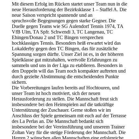
Mit diesem Erfolg im Rücken startet unser Team nun in die
neue Herausforderung der Bezirksklasse 1 – Staffel A. Die
neue Saison verspricht spannende und an
spruchsvolle Begegnungen gegen starke Gegner. Die
Duelle gegen Teams wie SG Aulendorf Tennis 1974, TA
VfB Ulm, TA Spfr. Schwendi 3, TC Langenau, TC
Ehingen/Donau 2 und TC Bingen versprechen
hochklassiges Tennis. Besonders heiß erwartet wird das
Lokalderby gegen den TC Bingen, das für zusätzliche
Spannung sorgen dürfte. Unser Ziel ist es, in der höheren
Spielklasse gut mitzuhalten, wertvolle Erfahrungen zu
sammeln und uns in der Liga zu etablieren. Besonders in
den Doppeln will das Team noch kompakter auftreten und
durch gezielte Abstimmung die entscheidenden Punkte
sichern.
Die Vorbereitungen laufen bereits auf Hochtouren, und
unser Team ist hoch motiviert, sich der neuen
Herausforderung zu stellen. Die Mannschaft freut sich
insbesondere bei den Heimspielen auf die tatkräftige
Unterstützung der Zuschauer. Gerne stoßen wir im
Anschluss der Spiele gemeinsam mit euch auf der Terrasse
des La Perlas an. Die Mannschaft bedankt sich
insbesondere bei der Vereinsführung und unserem Trainer
Zoltan Vary für die stetige Förderung der Mannschaft. Die
Herren 2 wünschen allen Mannschaften eine erfolgreiche