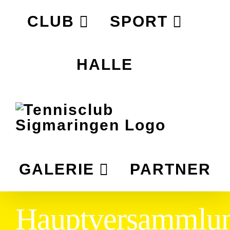
Zum
CLUB
SPORT
Inhalt
springen
HALLE
GALERIE
PARTNER
Hauptversammlu