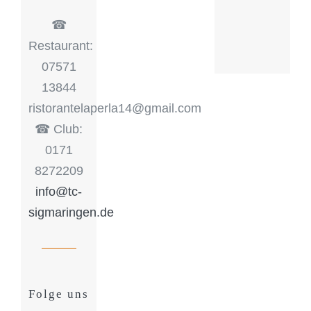
☎︎
Restaurant:
07571
13844
ristorantelaperla14@gmail.com
☎︎ Club:
0171
8272209
info@tc-
sigmaringen.de
Folge uns