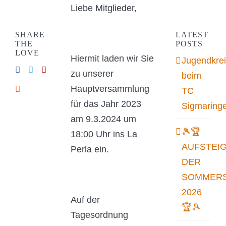
Liebe Mitglieder,
SHARE
LATEST
THE
POSTS
LOVE
Hiermit laden wir Sie
Jugendkrei
zu unserer
beim
Hauptversammlung
TC
für das Jahr 2023
Sigmaring
am 9.3.2024 um
🎾🏆
18:00 Uhr ins La
AUFSTEI
Perla ein.
DER
SOMMERS
2026
Auf der
🏆🎾
Tagesordnung