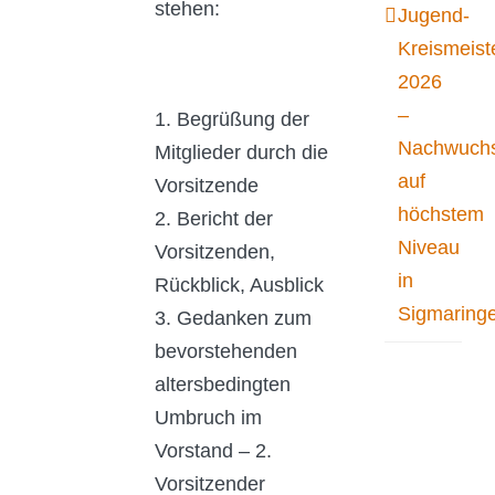
stehen:
Jugend-
Kreismeist
2026
–
1. Begrüßung der
Nachwuchs
Mitglieder durch die
auf
Vorsitzende
höchstem
2. Bericht der
Niveau
Vorsitzenden,
in
Rückblick, Ausblick
Sigmaring
3. Gedanken zum
bevorstehenden
altersbedingten
Umbruch im
Vorstand – 2.
Vorsitzender