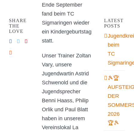
Ende September
fand beim TC
SHARE
LATEST
Sigmaringen wieder
THE
POSTS
LOVE
ein Kindergeburtstag
Jugendkrei
statt.
beim
TC
Unser Trainer Zoltan
Sigmaring
Vary, unsere
Jugendwartin Astrid
🎾🏆
Schwenold und die
AUFSTEI
Jugendsprecher
DER
Benni Haass, Philip
SOMMERS
Orlik und Paul Blatt
2026
haben in unserem
🏆🎾
Vereinslokal La