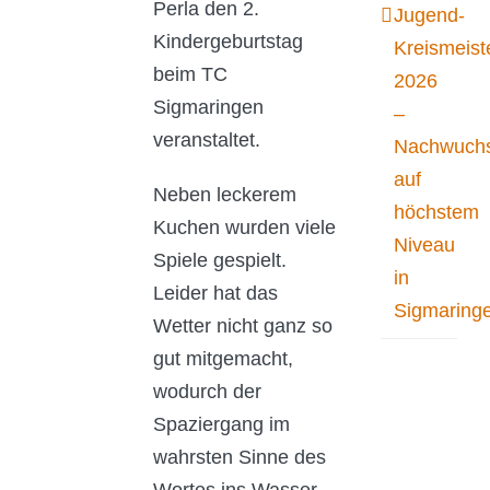
Perla den 2.
Jugend-
Kindergeburtstag
Kreismeist
beim TC
2026
Sigmaringen
–
veranstaltet.
Nachwuchs
auf
Neben leckerem
höchstem
Kuchen wurden viele
Niveau
Spiele gespielt.
in
Leider hat das
Sigmaring
Wetter nicht ganz so
gut mitgemacht,
wodurch der
Spaziergang im
wahrsten Sinne des