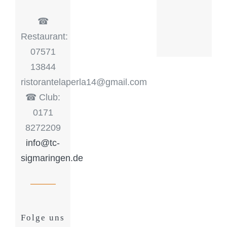
☎︎
Restaurant:
07571
13844
ristorantelaperla14@gmail.com
☎︎ Club:
0171
8272209
info@tc-
sigmaringen.de
Folge uns