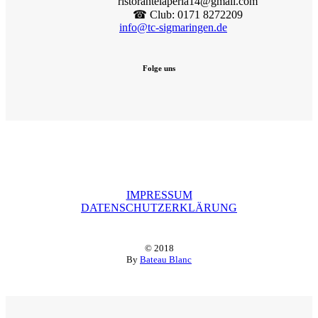
ristorantelaperla14@gmail.com
☎︎ Club: 0171 8272209
info@tc-sigmaringen.de
Folge uns
IMPRESSUM
DATENSCHUTZERKLÄRUNG
© 2018
By
Bateau Blanc