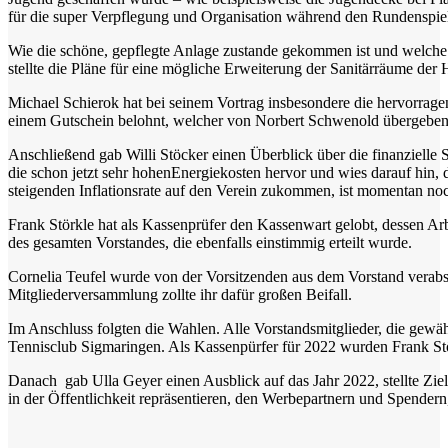
für die super Verpflegung und Organisation während den Rundenspie
Wie die schöne, gepflegte Anlage zustande gekommen ist und welche
stellte die Pläne für eine mögliche Erweiterung der Sanitärräume der H
Michael Schierok hat bei seinem Vortrag insbesondere die hervorrag
einem Gutschein belohnt, welcher von Norbert Schwenold übergebe
Anschließend gab Willi Stöcker einen Überblick über die finanzielle S
die schon jetzt sehr hohen
Energiekosten hervor und wies darauf hin, 
steigenden Inflationsrate auf den Verein zukommen, ist momentan no
Frank Störkle hat als Kassenprüfer den Kassenwart gelobt, dessen Ar
des gesamten Vorstandes, die ebenfalls einstimmig erteilt wurde.
Cornelia Teufel wurde von der Vorsitzenden aus dem Vorstand verabsc
Mitgliederversammlung zollte ihr dafür großen Beifall.
Im Anschluss folgten die Wahlen. Alle Vorstandsmitglieder, die gewä
Tennisclub Sigmaringen. Als Kassenpürfer für 2022 wurden Frank Stö
Danach gab Ulla Geyer einen Ausblick auf das Jahr 2022, stellte Ziele
in der Öffentlichkeit repräsentieren, den Werbepartnern und Spende