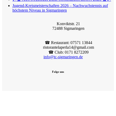
Jugend-Kreismeisterschaften 2026 – Nachwuchstennis auf
höchstem Niveau in Sigmaringen
Konviktstr. 21
72488 Sigmaringen
☎︎ Restaurant: 07571 13844
ristorantelaperla14@gmail.com
☎︎ Club: 0171 8272209
info@tc-sigmaringen.de
Folge uns