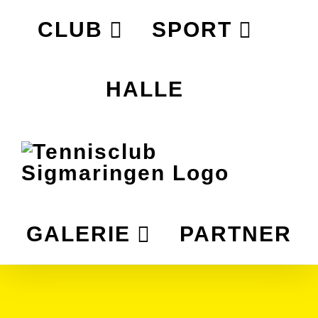
Zum
CLUB
SPORT
Inhalt
springen
HALLE
GALERIE
PARTNER