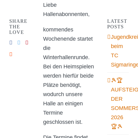
Liebe
Hallenabonnenten,
SHARE
LATEST
THE
POSTS
kommendes
LOVE
Jugendkrei
Wochenende startet
beim
die
TC
Winterhallenrunde.
Sigmaring
Bei den Heimspielen
werden hierfür beide
🎾🏆
Plätze benötigt,
AUFSTEI
wodurch unsere
DER
Halle an einigen
SOMMERS
Termine
2026
geschlossen ist.
🏆🎾
Die Termine findet