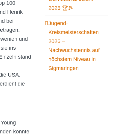
op 100
2026 🏆🎾
nd Henrik
nd bei
Jugend-
etragen.
Kreismeisterschaften
owenien und
2026 –
sie ins
Nachwuchstennis auf
Einzeln stand
höchstem Niveau in
Sigmaringen
 die USA.
rdient die
F Young
Runden konnte