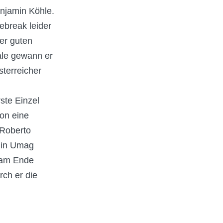
enjamin Köhle.
ebreak leider
er guten
ale gewann er
terreicher
ste Einzel
on eine
 Roberto
 in Umag
 am Ende
rch er die