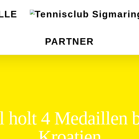
LLE
PARTNER
l holt 4 Medaillen 
Kroatien