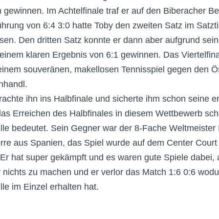
ch gewinnen. Im Achtelfinale traf er auf den Biberacher B
hrung von 6:4 3:0 hatte Toby den zweiten Satz im Satzti
n. Den dritten Satz konnte er dann aber aufgrund sein
 einem klaren Ergebnis von 6:1 gewinnen. Das Viertelfin
einem souveränen, makellosen Tennisspiel gegen den Ös
nhandl.
rachte ihn ins Halbfinale und sicherte ihm schon seine er
das Erreichen des Halbfinales in diesem Wettbewerb sch
lle bedeutet. Sein Gegner war der 8-Fache Weltmeister
re aus Spanien, das Spiel wurde auf dem Center Court
Er hat super gekämpft und es waren gute Spiele dabei,
r nichts zu machen und er verlor das Match 1:6 0:6 wodu
le im Einzel erhalten hat.