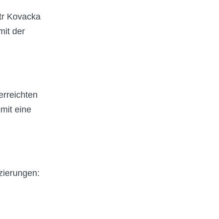
etr Kovacka
mit der
erreichten
mit eine
tzierungen: