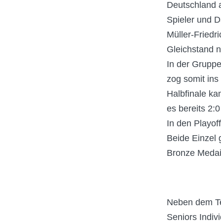
Deutschland 
Spieler und 
Müller-Friedr
Gleichstand 
In der Grupp
zog somit ins 
Halbfinale ka
es bereits 2:
In den Playof
Beide Einzel 
Bronze Medail
Neben dem Te
Seniors Indiv