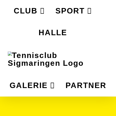
Zum
CLUB
SPORT
Inhalt
springen
HALLE
GALERIE
PARTNER