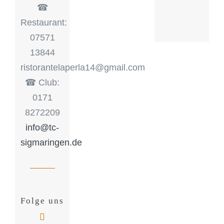
☎︎
Restaurant:
07571
13844
ristorantelaperla14@gmail.com
☎︎ Club:
0171
8272209
info@tc-
sigmaringen.de
Folge uns