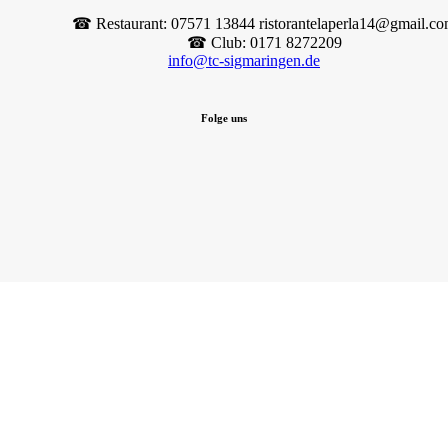
☎︎ Restaurant: 07571 13844 ristorantelaperla14@gmail.c
☎︎ Club: 0171 8272209
info@tc-sigmaringen.de
Folge uns