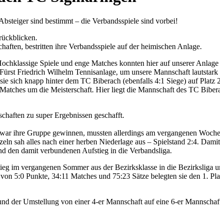
f Absteiger sind bestimmt – die Verbandsspiele sind vorbei!
rückblicken.
ften, bestritten ihre Verbandsspiele auf der heimischen Anlage.
. Hochklassige Spiele und enge Matches konnten hier auf unserer Anla
ürst Friedrich Wilhelm Tennisanlage, um unsere Mannschaft lautstark 
ie sich knapp hinter dem TC Biberach (ebenfalls 4:1 Siege) auf Platz 2
atches um die Meisterschaft. Hier liegt die Mannschaft des TC Bibera
haften zu super Ergebnissen geschafft.
 zwar ihre Gruppe gewinnen, mussten allerdings am vergangenen Woche
ln sah alles nach einer herben Niederlage aus – Spielstand 2:4. Dami
nd den damit verbundenen Aufstieg in die Verbandsliga.
ieg im vergangenen Sommer aus der Bezirksklasse in die Bezirksliga u
von 5:0 Punkte, 34:11 Matches und 75:23 Sätze belegten sie den 1. Plat
nd der Umstellung von einer 4-er Mannschaft auf eine 6-er Mannschaft,