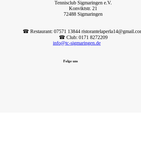
Tennisclub Sigmaringen e.V.
Konviktstr. 21
72488 Sigmaringen
☎︎ Restaurant: 07571 13844 ristorantelaperla14@gmail.c
☎︎ Club: 0171 8272209
info@tc-sigmaringen.de
Folge uns