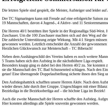
Die letzten Spiele sind gespielt, die Meister, Aufsteiger und leider au
Der TC Sigmaringen kann mit Freude auf eine erfolgreiche Saison zu
19 Mannschaften, davon 4 Jugend-, 4 Aktive- und 11 Seniorenmannscha
Die Herren 40/1 bestritten ihre Spiele in der Regionalliga Süd-West
Zuschauer. Um die 100 Zuschauer machten sich auf den Weg auf die F
Die zahlreiche Unterstützung zeigte Wirkung. Mit 4:1 Siegen müssen s
gewonnen werden. Letztlich entscheidet die Anzahl der gewonnenen M
Herzlichen Glückwunsch zur Meisterschaft – TC Biberach!
Neben dem Aushängeschild des Vereins haben es noch weitere Mannsc
5 Teams haben sich den Aufstieg in die nächsthöhere Liga erspielt.
Besonders knapp ging es dabei bei den Herren 40/2 zu. Sie konnten
sie die Mannschaft des TC Bad Schussenried schlagen. Nach den Einze
getan! Eine überragende Doppelaufstellung sicherte ihnen den Sieg u
Den Aufstiegshattrick schafften unsere Herren Aktiv. Nach dem Aufst
wieder dieses Jahr durch ihre Gruppe. Ungeschlagen mit einer Bilanz 
Bezirksliga in die Bezirksoberliga auf – die höchste Liga im Bezirk!
Auch die zweite Mannschaft der Herren schaffte den Aufstieg. Aufgru
Hier konnten allerdings alle Spiele souverän gewonnen werden.