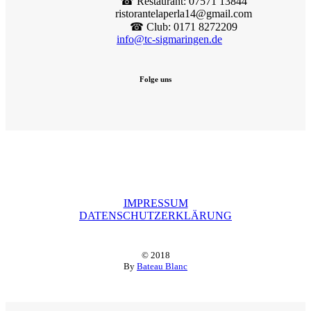
☎︎ Restaurant: 07571 13844
ristorantelaperla14@gmail.com
☎︎ Club: 0171 8272209
info@tc-sigmaringen.de
Folge uns
IMPRESSUM
DATENSCHUTZERKLÄRUNG
© 2018
By
Bateau Blanc