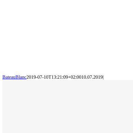
BateauBlanc
2019-07-10T13:21:09+02:00
10.07.2019
|