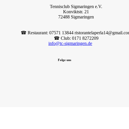
Tennisclub Sigmaringen e.V.
Konviktstr. 21
72488 Sigmaringen
☎︎ Restaurant: 07571 13844 ristorantelaperla14@gmail.c
☎︎ Club: 0171 8272209
info@tc-sigmaringen.de
Folge uns